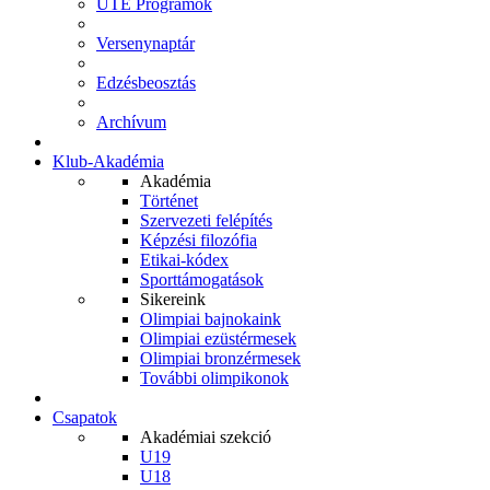
UTE Programok
Versenynaptár
Edzésbeosztás
Archívum
Klub-Akadémia
Akadémia
Történet
Szervezeti felépítés
Képzési filozófia
Etikai-kódex
Sporttámogatások
Sikereink
Olimpiai bajnokaink
Olimpiai ezüstérmesek
Olimpiai bronzérmesek
További olimpikonok
Csapatok
Akadémiai szekció
U19
U18