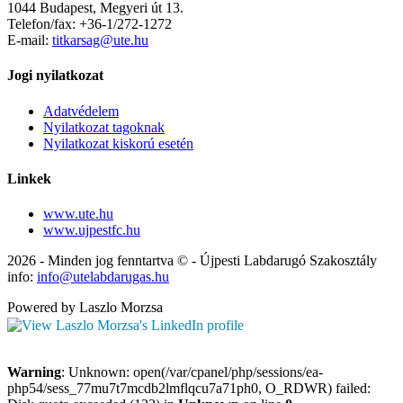
1044 Budapest, Megyeri út 13.
Telefon/fax: +36-1/272-1272
E-mail:
titkarsag@ute.hu
Jogi nyilatkozat
Adatvédelem
Nyilatkozat tagoknak
Nyilatkozat kiskorú esetén
Linkek
www.ute.hu
www.ujpestfc.hu
2026 - Minden jog fenntartva © - Újpesti Labdarugó Szakosztály
info:
info@utelabdarugas.hu
Powered by Laszlo Morzsa
Warning
: Unknown: open(/var/cpanel/php/sessions/ea-
php54/sess_77mu7t7mcdb2lmflqcu7a71ph0, O_RDWR) failed: