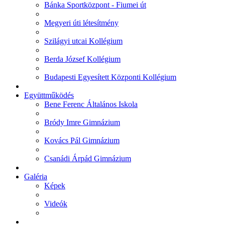
Bánka Sportközpont - Fiumei út
Megyeri úti létesítmény
Szilágyi utcai Kollégium
Berda József Kollégium
Budapesti Egyesített Központi Kollégium
Együttműködés
Bene Ferenc Általános Iskola
Bródy Imre Gimnázium
Kovács Pál Gimnázium
Csanádi Árpád Gimnázium
Galéria
Képek
Videók