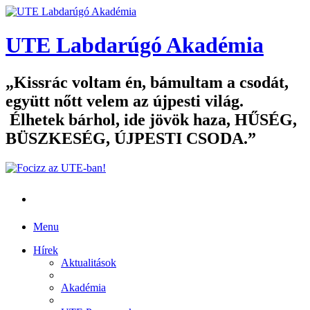
UTE Labdarúgó Akadémia
Kissrác voltam én, bámultam a csodát,
együtt nőtt velem az újpesti világ.
Élhetek bárhol, ide jövök haza, HŰSÉG,
BÜSZKESÉG, ÚJPESTI CSODA.
Menu
Hírek
Aktualitások
Akadémia