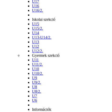
U17
U16
U16/2.
Iskolai szekció
U15
U15/2.
U14
U13-U14/2.
U13
U12
U12/2.
Gyermek szekció
U11
U11/2.
U10
U10/2.
U9
U9/2.
U8
U8/2.
U7
U6
Információk