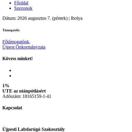
Főoldal
Szezonok
Dátum: 2026 augusztus 7. (péntek) | Ibolya
Támogatók:
Főtámogatónk,
Újpest Önkormányzata
Kövess minket!
1%
UTE az utánpótlásért
Adószám: 18165159-1-41
Kapcsolat
Újpesti Labdarúgó Szakosztály