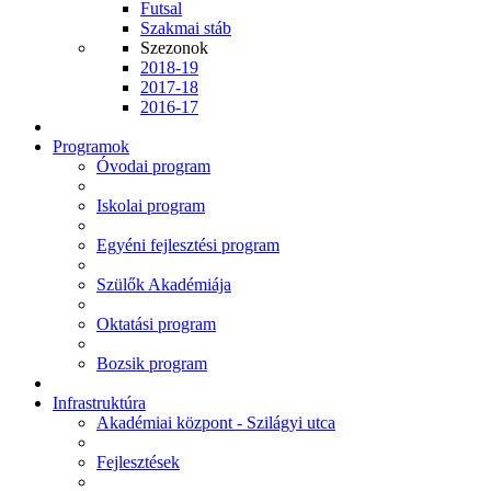
Futsal
Szakmai stáb
Szezonok
2018-19
2017-18
2016-17
Programok
Óvodai program
Iskolai program
Egyéni fejlesztési program
Szülők Akadémiája
Oktatási program
Bozsik program
Infrastruktúra
Akadémiai központ - Szilágyi utca
Fejlesztések